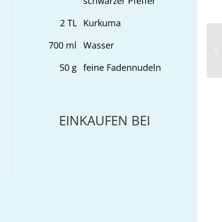
schwarzer Pfeffer
2
TL
Kurkuma
700
ml
Wasser
Ka
Nü
50
g
feine Fadennudeln
EINKAUFEN BEI