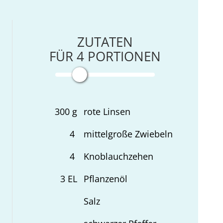
ZUTATEN
FÜR
4
PORTIONEN
300
g
rote Linsen
4
mittelgroße Zwiebeln
4
Knoblauchzehen
3
EL
Pflanzenöl
Salz