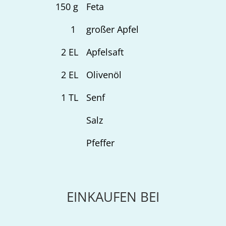
150
g
Feta
1
großer Apfel
2
EL
Apfelsaft
2
EL
Olivenöl
1
TL
Senf
Salz
Pfeffer
EINKAUFEN BEI