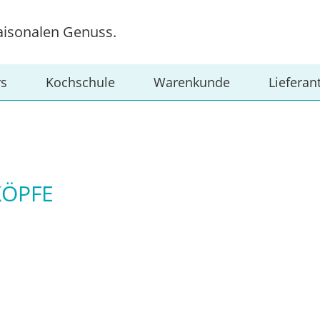
aisonalen Genuss.
rs
Kochschule
Warenkunde
Lieferan
ÖPFE