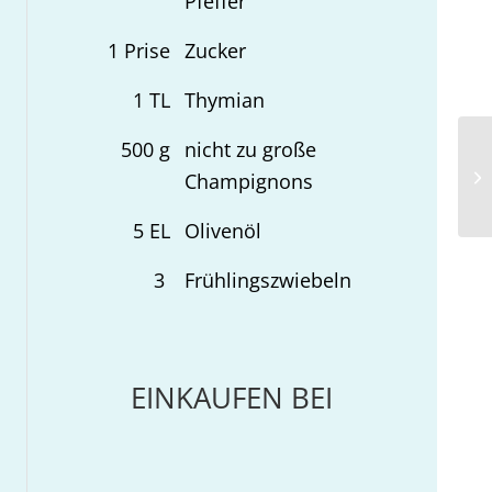
Pfeffer
1
Prise
Zucker
1
TL
Thymian
500
g
nicht zu große
To
Champignons
5
EL
Olivenöl
3
Frühlingszwiebeln
EINKAUFEN BEI