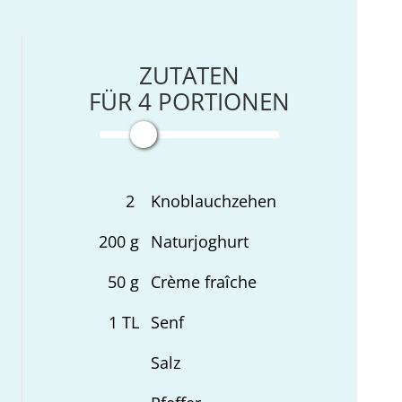
ZUTATEN
FÜR
4
PORTIONEN
2
Knoblauchzehen
200
g
Naturjoghurt
50
g
Crème fraîche
1
TL
Senf
Salz