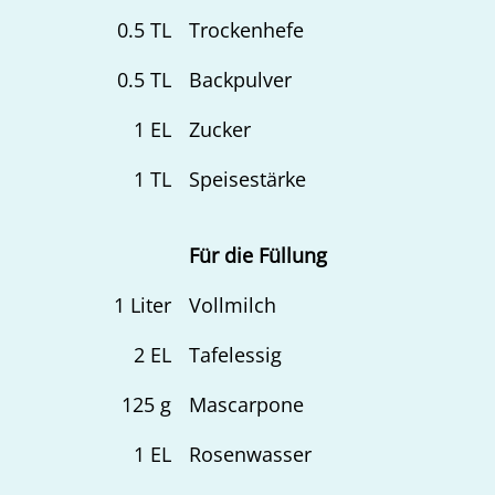
0.5
TL
Trockenhefe
0.5
TL
Backpulver
1
EL
Zucker
1
TL
Speisestärke
Für die Füllung
1
Liter
Vollmilch
2
EL
Tafelessig
125
g
Mascarpone
1
EL
Rosenwasser