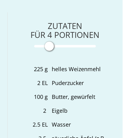
ZUTATEN
FÜR
4
PORTIONEN
225
g
helles Weizenmehl
2
EL
Puderzucker
100
g
Butter, gewürfelt
2
Eigelb
2.5
EL
Wasser