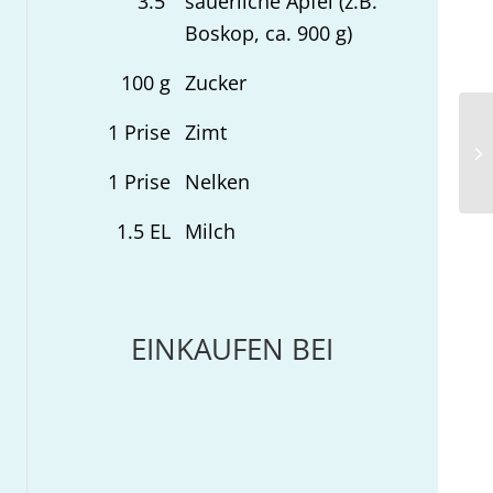
3.5
säuerliche Äpfel (z.B.
Boskop, ca. 900 g)
100
g
Zucker
1
Prise
Zimt
Cr
1
Prise
Nelken
1.5
EL
Milch
EINKAUFEN BEI