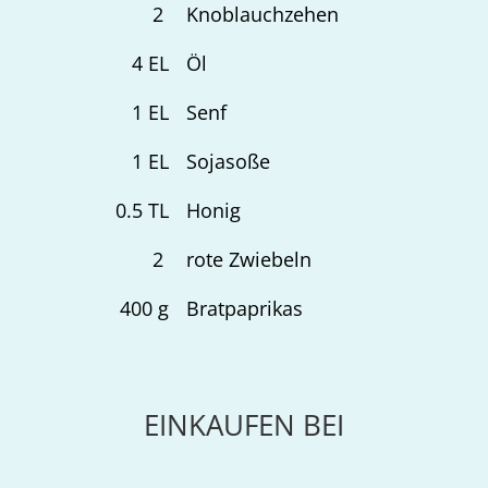
2
Knoblauchzehen
4
EL
Öl
1
EL
Senf
1
EL
Sojasoße
0.5
TL
Honig
2
rote Zwiebeln
400
g
Bratpaprikas
EINKAUFEN BEI