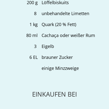
200
g
Löffelbiskuits
8
unbehandelte Limetten
1
kg
Quark (20 % Fett)
80
ml
Cachaça oder weißer Rum
3
Eigelb
6
EL
brauner Zucker
einige Minzzweige
EINKAUFEN BEI