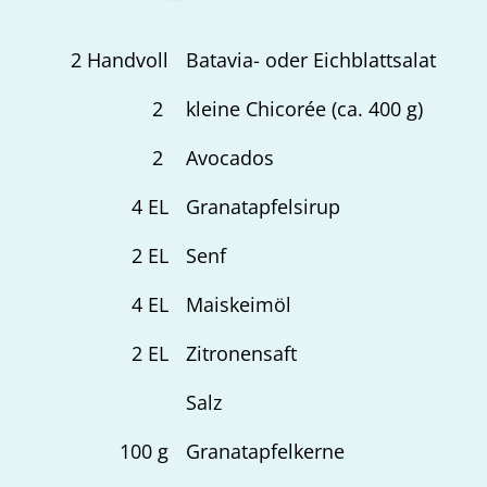
2
Handvoll
Batavia- oder Eichblattsalat
2
kleine Chicorée (ca. 400 g)
2
Avocados
4
EL
Granatapfelsirup
2
EL
Senf
4
EL
Maiskeimöl
2
EL
Zitronensaft
Salz
100
g
Granatapfelkerne