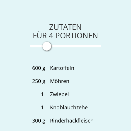
ZUTATEN
FÜR
4
PORTIONEN
600
g
Kartoffeln
250
g
Möhren
1
Zwiebel
1
Knoblauchzehe
300
g
Rinderhackfleisch