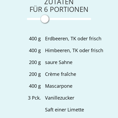
ZUTATEN
FÜR
6
PORTIONEN
400
g
Erdbeeren, TK oder frisch
400
g
Himbeeren, TK oder frisch
200
g
saure Sahne
200
g
Crème fraîche
400
g
Mascarpone
3
Pck.
Vanillezucker
Saft einer Limette