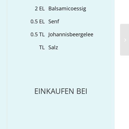
2
EL
Balsamicoessig
0.5
EL
Senf
0.5
TL
Johannisbeergelee
Sp
ge
TL
Salz
EINKAUFEN BEI