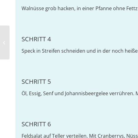
Walnüsse grob hacken, in einer Pfanne ohne Fe
SCHRITT 4
Wrap mit Feldsalat und geräucherter
Putenbrust
Speck in Streifen schneiden und in der noch heiß
SCHRITT 5
Öl, Essig, Senf und Johannisbeergelee verrühren.
SCHRITT 6
Feldsalat auf Teller verteilen. Mit Cranberrys, Nu