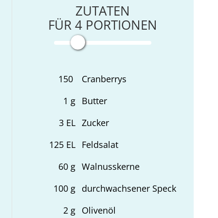
ZUTATEN
FÜR
4
PORTIONEN
150
Cranberrys
1
g
Butter
3
EL
Zucker
125
EL
Feldsalat
60
g
Walnusskerne
100
g
durchwachsener Speck
2
g
Olivenöl