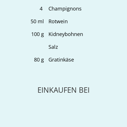
4
Champignons
50
ml
Rotwein
100
g
Kidneybohnen
Salz
80
g
Gratinkäse
EINKAUFEN BEI