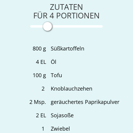
ZUTATEN
FÜR
4
PORTIONEN
800
g
Süßkartoffeln
4
EL
Öl
100
g
Tofu
2
Knoblauchzehen
2
Msp.
geräuchertes Paprikapulver
2
EL
Sojasoße
1
Zwiebel