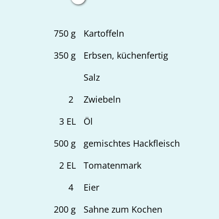
750
g
Kartoffeln
350
g
Erbsen, küchenfertig
Salz
2
Zwiebeln
3
EL
Öl
500
g
gemischtes Hackfleisch
2
EL
Tomatenmark
4
Eier
200
g
Sahne zum Kochen