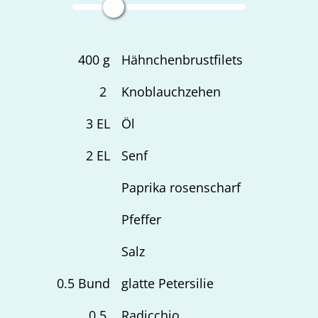
400
g
Hähnchenbrustfilets
2
Knoblauchzehen
3
EL
Öl
2
EL
Senf
Paprika rosenscharf
Pfeffer
Salz
0.5
Bund
glatte Petersilie
0.5
Radicchio