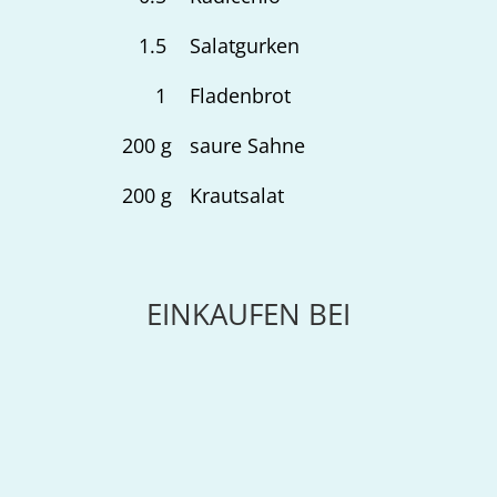
1.5
Salatgurken
1
Fladenbrot
200
g
saure Sahne
200
g
Krautsalat
EINKAUFEN BEI