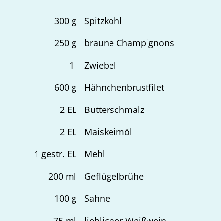
300
g
Spitzkohl
250
g
braune Champignons
1
Zwiebel
600
g
Hähnchenbrustfilet
2
EL
Butterschmalz
2
EL
Maiskeimöl
1
gestr. EL
Mehl
200
ml
Geflügelbrühe
100
g
Sahne
75
ml
lieblicher Weißwein