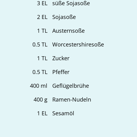
3
EL
süße Sojasoße
2
EL
Sojasoße
1
TL
Austernsoße
0.5
TL
Worcestershiresoße
1
TL
Zucker
0.5
TL
Pfeffer
400
ml
Geflügelbrühe
400
g
Ramen-Nudeln
1
EL
Sesamöl