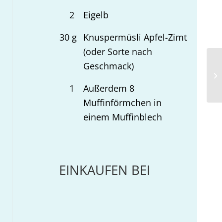
2
Eigelb
30
g
Knuspermüsli Apfel-Zimt
(oder Sorte nach
Geschmack)
Ba
mi
1
Außerdem 8
Muffinförmchen in
einem Muffinblech
EINKAUFEN BEI