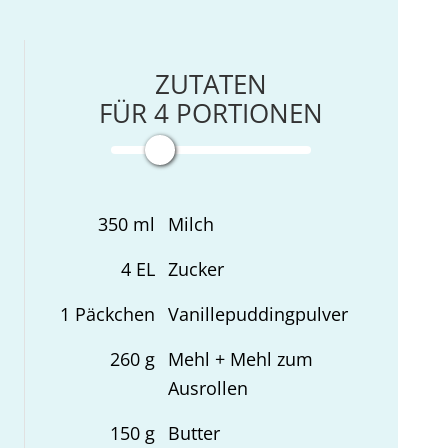
ZUTATEN
FÜR
4
PORTIONEN
350
ml
Milch
4
EL
Zucker
1
Päckchen
Vanillepuddingpulver
260
g
Mehl + Mehl zum
Ausrollen
150
g
Butter