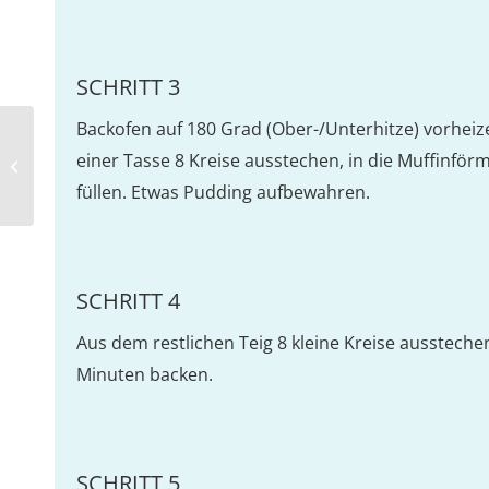
SCHRITT 3
Backofen auf 180 Grad (Ober-/Unterhitze) vorheiz
Knusperhähnchen im Hotdog-
einer Tasse 8 Kreise ausstechen, in die Muffinför
Brötchen
füllen. Etwas Pudding aufbewahren.
SCHRITT 4
Aus dem restlichen Teig 8 kleine Kreise ausstechen
Minuten backen.
SCHRITT 5