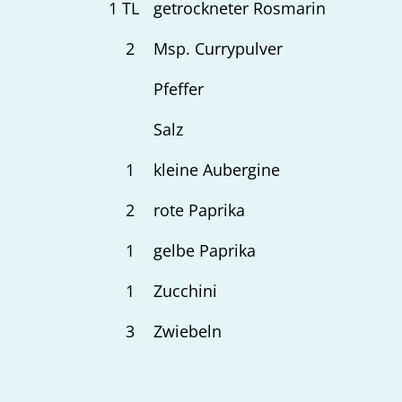
1
TL
getrockneter Rosmarin
2
Msp. Currypulver
Pfeffer
Salz
1
kleine Aubergine
2
rote Paprika
1
gelbe Paprika
1
Zucchini
3
Zwiebeln