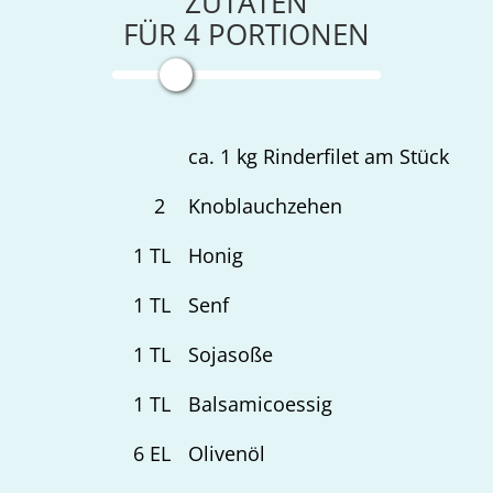
ZUTATEN
FÜR
4
PORTIONEN
ca. 1 kg Rinderfilet am Stück
2
Knoblauchzehen
1
TL
Honig
1
TL
Senf
1
TL
Sojasoße
1
TL
Balsamicoessig
6
EL
Olivenöl