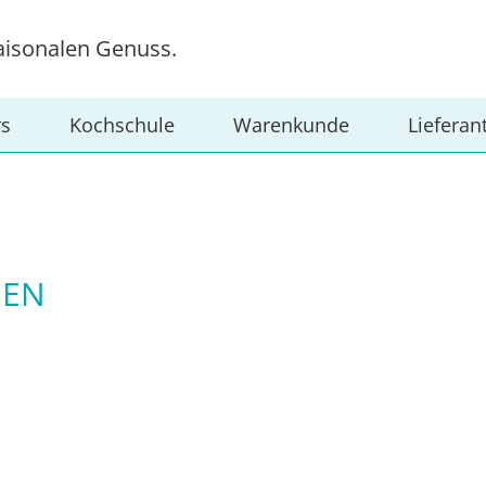
aisonalen Genuss.
rs
Kochschule
Warenkunde
Lieferan
GEN