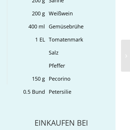
200
g
Sahne
200
g
Weißwein
400
ml
Gemüsebrühe
1
EL
Tomatenmark
Salz
Ro
Se
Pfeffer
150
g
Pecorino
0.5
Bund
Petersilie
EINKAUFEN BEI