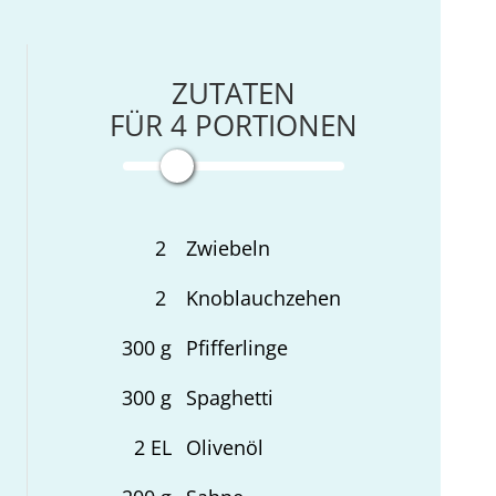
ZUTATEN
FÜR
4
PORTIONEN
2
Zwiebeln
2
Knoblauchzehen
300
g
Pfifferlinge
300
g
Spaghetti
2
EL
Olivenöl