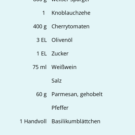
1
Knoblauchzehe
400
g
Cherrytomaten
3
EL
Olivenöl
1
EL
Zucker
75
ml
Weißwein
Salz
60
g
Parmesan, gehobelt
Pfeffer
1
Handvoll
Basilikumblättchen