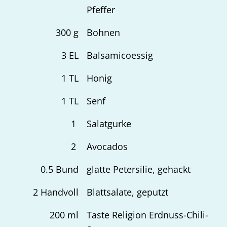
Pfeffer
300
g
Bohnen
3
EL
Balsamicoessig
1
TL
Honig
1
TL
Senf
1
Salatgurke
2
Avocados
0.5
Bund
glatte Petersilie, gehackt
2
Handvoll
Blattsalate, geputzt
200
ml
Taste Religion Erdnuss-Chili-