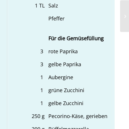
1
TL
Salz
Cu
Pfeffer
Sü
Für die Gemüsefüllung
3
rote Paprika
3
gelbe Paprika
1
Aubergine
1
grüne Zucchini
1
gelbe Zucchini
250
g
Pecorino-Käse, gerieben
300
g
Büffelmozzarella