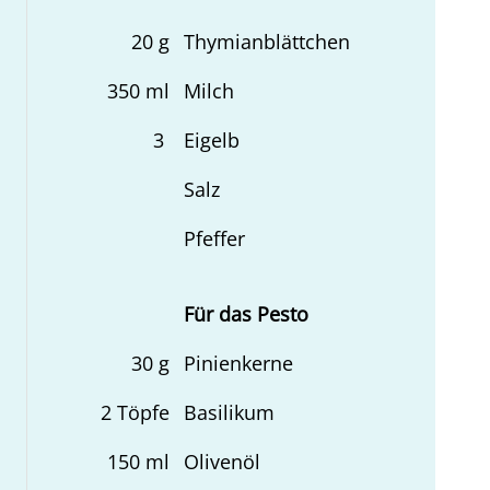
20
g
Thymianblättchen
350
ml
Milch
3
Eigelb
Salz
Pfeffer
Für das Pesto
30
g
Pinienkerne
2
Töpfe
Basilikum
150
ml
Olivenöl