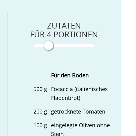
ZUTATEN
FÜR
4
PORTIONEN
Für den Boden
500
g
Focaccia (italienisches
Fladenbrot)
200
g
getrocknete Tomaten
100
g
eingelegte Oliven ohne
Stein