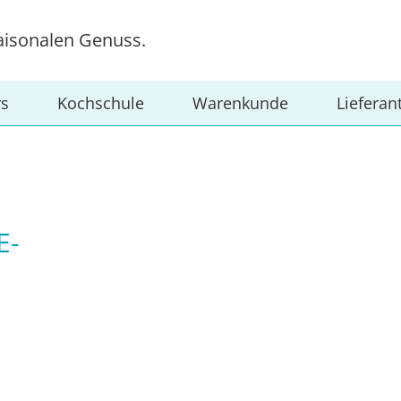
aisonalen Genuss.
rs
Kochschule
Warenkunde
Lieferan
-M