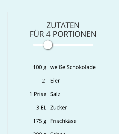
ZUTATEN
FÜR
4
PORTIONEN
100
g
weiße Schokolade
2
Eier
1
Prise
Salz
3
EL
Zucker
175
g
Frischkäse