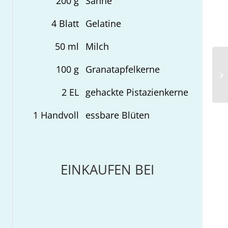
200
g
Sahne
4
Blatt
Gelatine
50
ml
Milch
100
g
Granatapfelkerne
Ei
un
2
EL
gehackte Pistazienkerne
1
Handvoll
essbare Blüten
EINKAUFEN BEI