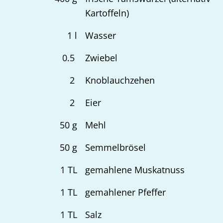
Kartoffeln)
1
l
Wasser
0.5
Zwiebel
2
Knoblauchzehen
2
Eier
50
g
Mehl
50
g
Semmelbrösel
1
TL
gemahlene Muskatnuss
1
TL
gemahlener Pfeffer
1
TL
Salz