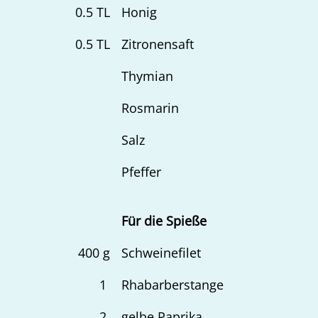
0.5
TL
Honig
0.5
TL
Zitronensaft
Thymian
Rosmarin
Salz
Pfeffer
Für die Spieße
400
g
Schweinefilet
1
Rhabarberstange
2
gelbe Paprika