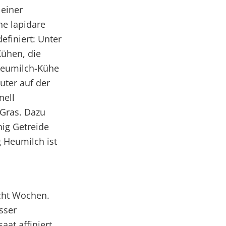
 einer
ne lapidare
finiert: Unter
ühen, die
 Heumilch-Kühe
ter auf der
nell
 Gras. Dazu
ig Getreide
 Heumilch ist
acht Wochen.
sser
at affiniert.