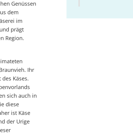
schen Genüssen
 aus dem
äserei im
 und prägt
en Region.
eimateten
Braunvieh. Ihr
t des Käses.
lpenvorlands
en sich auch in
ie diese
her ist Käse
nd der Urige
ieser