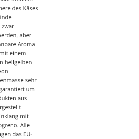
nnere des Käses
Rinde
t zwar
werden, aber
nnbare Aroma
 mit einem
n hellgelben
 von
ckenmasse sehr
 garantiert um
dukten aus
gestellt
inklang mit
ogreno. Alle
agen das EU-