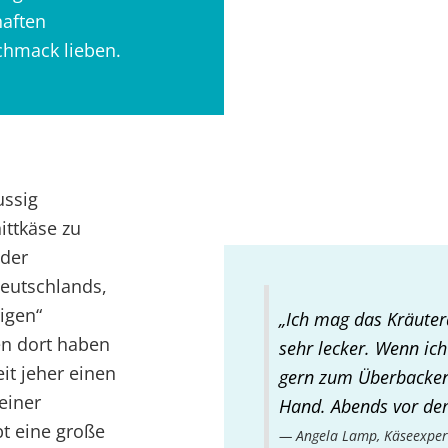
haften
chmack lieben.
ussig
ttkäse zu
 der
eutschlands,
igen“
„Ich mag das Kräuter
en dort haben
sehr lecker. Wenn ich
it jeher einen
gern zum Überbacken.
einer
Hand. Abends vor dem
bt eine große
Angela Lamp, Käseexpe