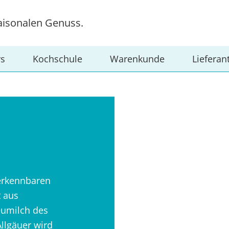
aisonalen Genuss.
rs
Kochschule
Warenkunde
Lieferan
erkennbaren
 aus
Heumilch des
Allgäuer wird