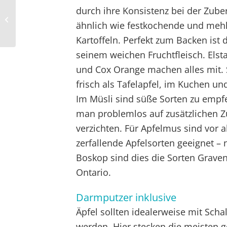
durch ihre Konsistenz bei der Zube
Steak für Kenner
ähnlich wie festkochende und meh
Kartoffeln. Perfekt zum Backen ist
seinem weichen Fruchtfleisch. Elst
und Cox Orange machen alles mit.
frisch als Tafelapfel, im Kuchen un
Im Müsli sind süße Sorten zu empf
man problemlos auf zusätzlichen Z
verzichten. Für Apfelmus sind vor a
zerfallende Apfelsorten geeignet 
Boskop sind dies die Sorten Grave
Ontario.
Darmputzer inklusive
Äpfel sollten idealerweise mit Scha
werden. Hier stecken die meisten 