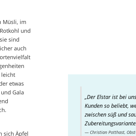
 Müsli, im
 Rotkohl und
sie sind
Sicher auch
ortenvielfalt
egenheiten
 leicht
oder etwas
d und Gala
„Der Elstar ist bei u
end
Kunden so beliebt, we
ch.
zwischen süß und saue
Zubereitungsvariante
Christian Potthast, Ob
 sich Äpfel