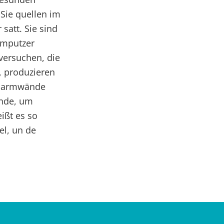
 Sie quellen im
satt. Sie sind
rmputzer
versuchen, die
, produzieren
e Darmwände
ünde, um
eißt es so
el, un de