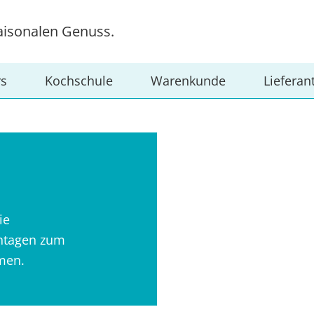
aisonalen Genuss.
rs
Kochschule
Warenkunde
Lieferan
ie
antagen zum
men.