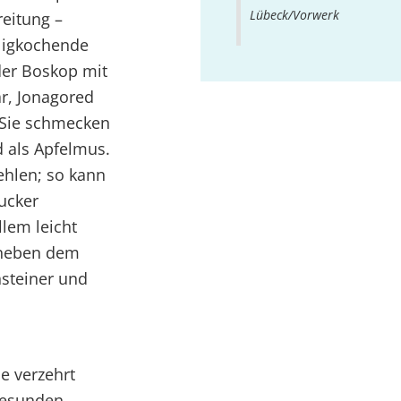
Lübeck/Vorwerk
reitung –
ligkochende
 der Boskop mit
ar, Jonagored
 Sie schmecken
d als Apfelmus.
ehlen; so kann
ucker
llem leicht
– neben dem
nsteiner und
le verzehrt
gesunden