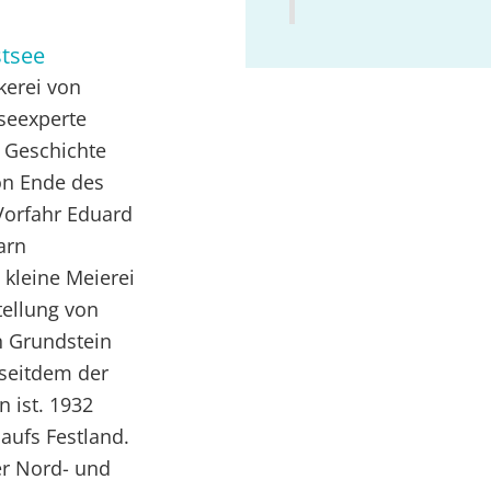
tsee
kerei von
seexperte
r Geschichte
on Ende des
Vorfahr Eduard
arn
 kleine Meierei
tellung von
n Grundstein
seitdem der
n ist. 1932
aufs Festland.
er Nord- und