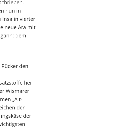
schrieben.
en nun in
Insa in vierter
ne neue Ära mit
begann: dem
s Rücker den
satzstoffe her
Der Wismarer
amen „Alt-
eichen der
lingskäse der
wichtigsten