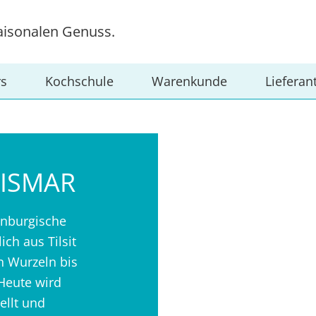
aisonalen Genuss.
rs
Kochschule
Warenkunde
Lieferan
WISMAR
lenburgische
ich aus Tilsit
 Wurzeln bis
 Heute wird
ellt und