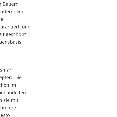
n Bauern,
ntfernt von
ge
garantiert, und
lt geschont
auensbasis
Wismar
zepten. Die
ochen im
nbehandelten
 sie mit
chmiere
desto