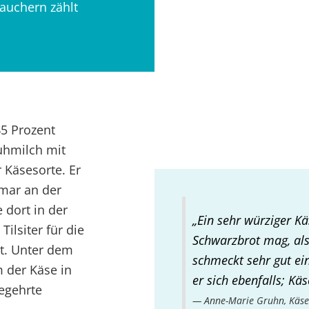
auchern zählt
45 Prozent
Kuhmilch mit
 Käsesorte. Er
mar an der
 dort in der
„Ein sehr würziger Kä
Tilsiter für die
Schwarzbrot mag, als
rt. Unter dem
schmeckt sehr gut ei
 der Käse in
er sich ebenfalls; Kä
egehrte
Anne-Marie Gruhn, Käse