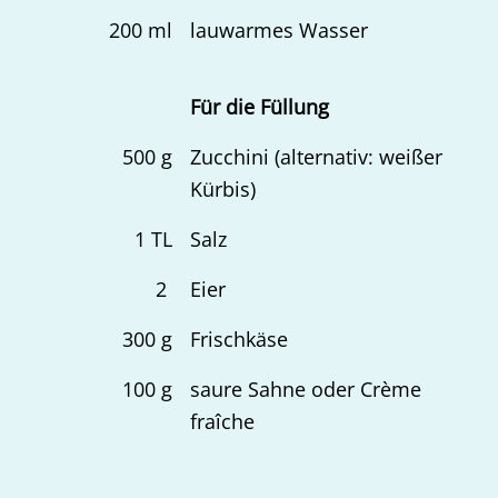
200
ml
lauwarmes Wasser
Für die Füllung
500
g
Zucchini (alternativ: weißer
Kürbis)
1
TL
Salz
2
Eier
300
g
Frischkäse
100
g
saure Sahne oder Crème
fraîche