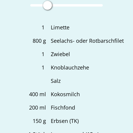
1
Limette
800
g
Seelachs- oder Rotbarschfilet
1
Zwiebel
1
Knoblauchzehe
Salz
400
ml
Kokosmilch
200
ml
Fischfond
150
g
Erbsen (TK)