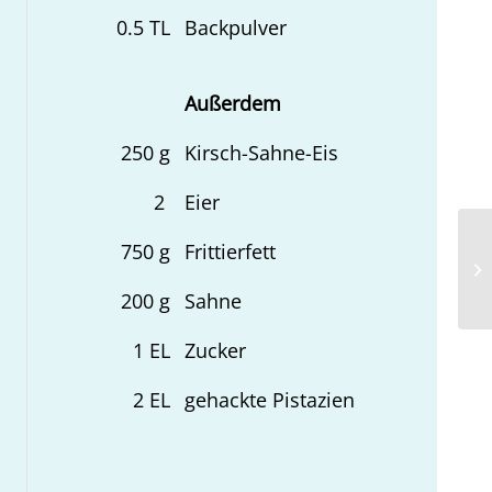
0.5
TL
Backpulver
Außerdem
250
g
Kirsch-Sahne-Eis
2
Eier
750
g
Frittierfett
Ro
200
g
Sahne
1
EL
Zucker
2
EL
gehackte Pistazien