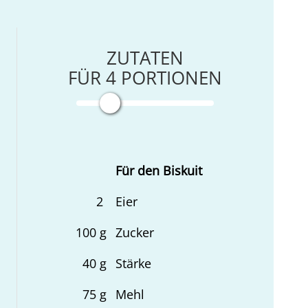
ZUTATEN
FÜR
4
PORTIONEN
Für den Biskuit
2
Eier
100
g
Zucker
40
g
Stärke
75
g
Mehl