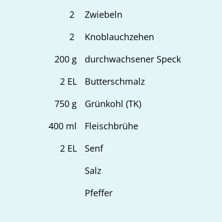
2
Zwiebeln
2
Knoblauchzehen
200
g
durchwachsener Speck
2
EL
Butterschmalz
750
g
Grünkohl (TK)
400
ml
Fleischbrühe
2
EL
Senf
Salz
Pfeffer