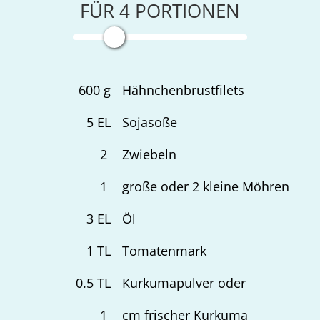
FÜR
4
PORTIONEN
600
g
Hähnchenbrustfilets
5
EL
Sojasoße
2
Zwiebeln
1
große oder 2 kleine Möhren
3
EL
Öl
1
TL
Tomatenmark
0.5
TL
Kurkumapulver oder
1
cm frischer Kurkuma