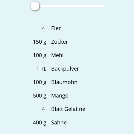
4
Eier
150
g
Zucker
100
g
Mehl
1
TL
Backpulver
100
g
Blaumohn
500
g
Mango
4
Blatt Gelatine
400
g
Sahne