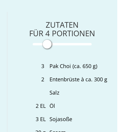
ZUTATEN
FÜR
4
PORTIONEN
3
Pak Choi (ca. 650 g)
2
Entenbrüste à ca. 300 g
Salz
2
EL
Öl
3
EL
Sojasoße