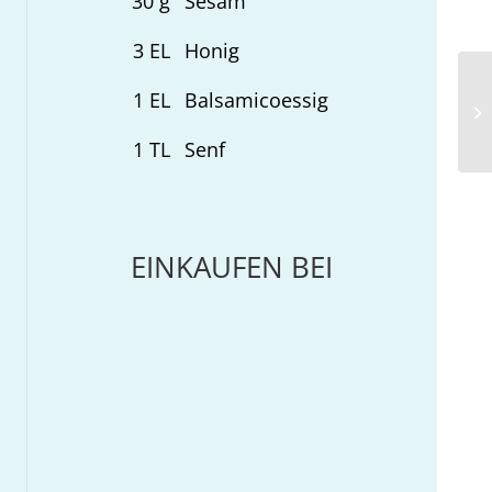
30
g
Sesam
3
EL
Honig
1
EL
Balsamicoessig
Ka
1
TL
Senf
EINKAUFEN BEI