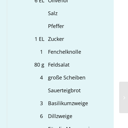
6
EL
Olivenöl
Salz
Pfeffer
1
EL
Zucker
1
Fenchelknolle
80
g
Feldsalat
4
große Scheiben
Sauerteigbrot
Br
Sp
3
Basilikumzweige
6
Dillzweige