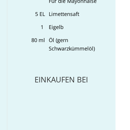
Für die Mayonnaise
5
EL
Limettensaft
1
Eigelb
80
ml
Öl (gern
Schwarzkümmelöl)
EINKAUFEN BEI