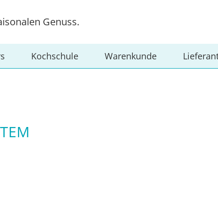
aisonalen Genuss.
rs
Kochschule
Warenkunde
Lieferan
ETEM