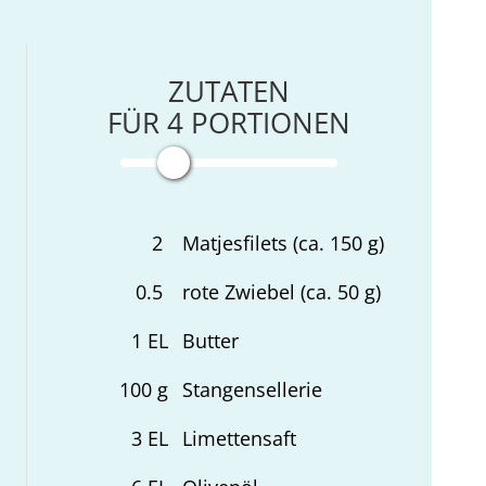
ZUTATEN
FÜR
4
PORTIONEN
2
Matjesfilets (ca. 150 g)
0.5
rote Zwiebel (ca. 50 g)
1
EL
Butter
100
g
Stangensellerie
3
EL
Limettensaft