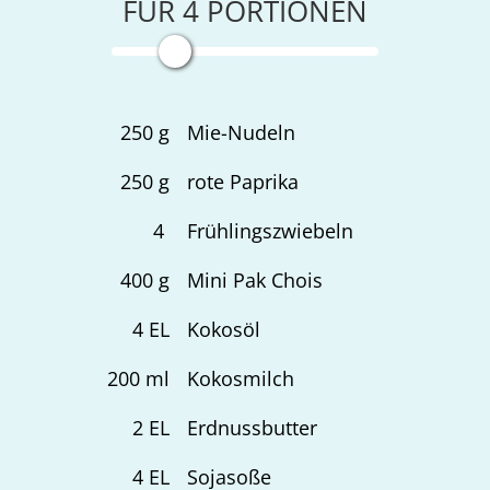
FÜR
4
PORTIONEN
250
g
Mie-Nudeln
250
g
rote Paprika
4
Frühlingszwiebeln
400
g
Mini Pak Chois
4
EL
Kokosöl
200
ml
Kokosmilch
2
EL
Erdnussbutter
4
EL
Sojasoße