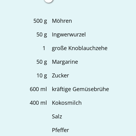
500
g
Möhren
50
g
Ingwerwurzel
1
große Knoblauchzehe
50
g
Margarine
10
g
Zucker
600
ml
kräftige Gemüsebrühe
400
ml
Kokosmilch
Salz
Pfeffer