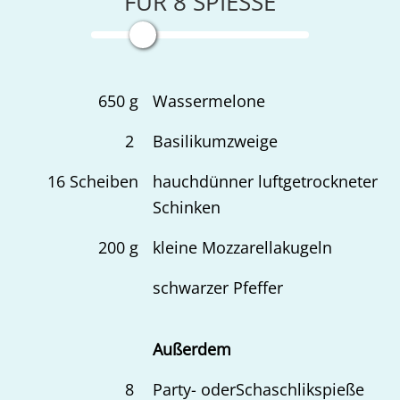
FÜR
8
SPIESSE
650
g
Wassermelone
2
Basilikumzweige
16
Scheiben
hauchdünner luftgetrockneter
Schinken
200
g
kleine Mozzarellakugeln
schwarzer Pfeffer
Außerdem
8
Party- oderSchaschlikspieße