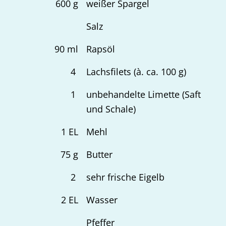
600
g
weißer Spargel
Salz
90
ml
Rapsöl
4
Lachsfilets (à. ca. 100 g)
1
unbehandelte Limette (Saft
und Schale)
1
EL
Mehl
75
g
Butter
2
sehr frische Eigelb
2
EL
Wasser
Pfeffer