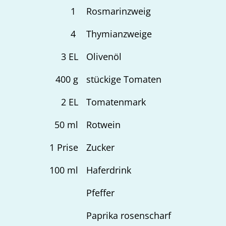
1
Rosmarinzweig
4
Thymianzweige
3
EL
Olivenöl
400
g
stückige Tomaten
2
EL
Tomatenmark
50
ml
Rotwein
1
Prise
Zucker
100
ml
Haferdrink
Pfeffer
Paprika rosenscharf