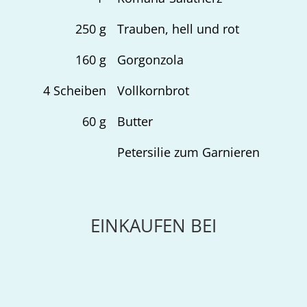
250
g
Trauben, hell und rot
160
g
Gorgonzola
4
Scheiben
Vollkornbrot
60
g
Butter
Petersilie zum Garnieren
EINKAUFEN BEI