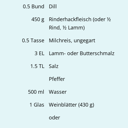
0.5
Bund
Dill
450
g
Rinderhackfleisch (oder ½
Rind, ½ Lamm)
0.5
Tasse
Milchreis, ungegart
3
EL
Lamm- oder Butterschmalz
1.5
TL
Salz
Pfeffer
500
ml
Wasser
1
Glas
Weinblätter (430 g)
oder