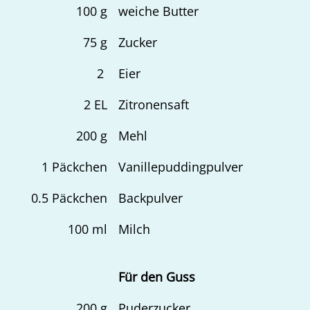
100
g
weiche Butter
75
g
Zucker
2
Eier
2
EL
Zitronensaft
200
g
Mehl
1
Päckchen
Vanillepuddingpulver
0.5
Päckchen
Backpulver
100
ml
Milch
Für den Guss
200
g
Puderzucker