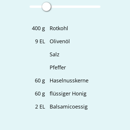
400
g
Rotkohl
9
EL
Olivenöl
Salz
Pfeffer
60
g
Haselnusskerne
60
g
flüssiger Honig
2
EL
Balsamicoessig