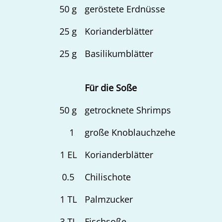
50
g
geröstete Erdnüsse
25
g
Korianderblätter
25
g
Basilikumblätter
Für die Soße
50
g
getrocknete Shrimps
1
große Knoblauchzehe
1
EL
Korianderblätter
0.5
Chilischote
1
TL
Palmzucker
3
TL
Fischsoße