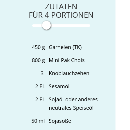
ZUTATEN
FÜR
4
PORTIONEN
450
g
Garnelen (TK)
800
g
Mini Pak Chois
3
Knoblauchzehen
2
EL
Sesamöl
2
EL
Sojaöl oder anderes
neutrales Speiseöl
50
ml
Sojasoße