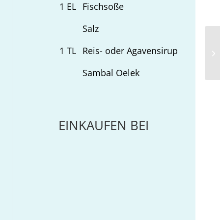
1
EL
Fischsoße
Salz
1
TL
Reis- oder Agavensirup
He
Sambal Oelek
EINKAUFEN BEI