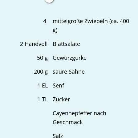
4
mittelgroße Zwiebeln (ca. 400
g)
2
Handvoll
Blattsalate
50
g
Gewürzgurke
200
g
saure Sahne
1
EL
Senf
1
TL
Zucker
Cayennepfeffer nach
Geschmack
Salz