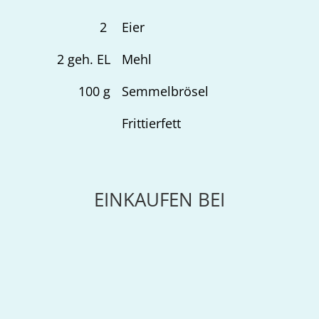
2
Eier
2
geh. EL
Mehl
100
g
Semmelbrösel
Frittierfett
EINKAUFEN BEI