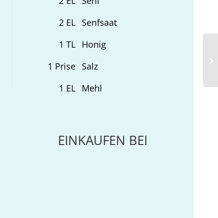
2
EL
Senf
2
EL
Senfsaat
1
TL
Honig
Ku
1
Prise
Salz
M
1
EL
Mehl
EINKAUFEN BEI