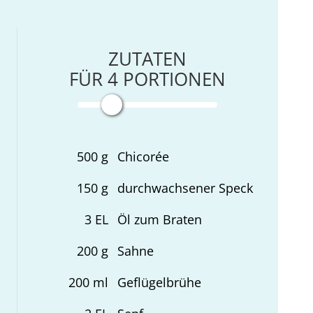
ZUTATEN
FÜR
4
PORTIONEN
500
g
Chicorée
150
g
durchwachsener Speck
3
EL
Öl zum Braten
200
g
Sahne
200
ml
Geflügelbrühe