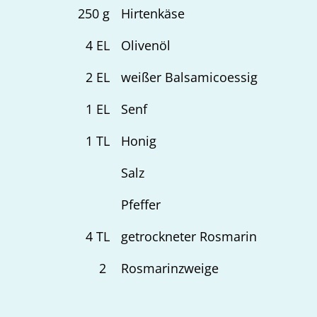
250
g
Hirtenkäse
4
EL
Olivenöl
2
EL
weißer Balsamicoessig
1
EL
Senf
1
TL
Honig
Salz
Pfeffer
4
TL
getrockneter Rosmarin
2
Rosmarinzweige